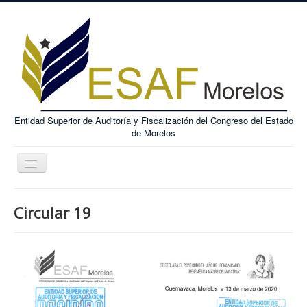
Entidad Superior de Auditoría y Fiscalización del Congreso del Estado
de Morelos
Toggle
Navigation
ESAF
Circular 19
FUNCIONES
TRANSPARENCIA
MARCO JURÍDICO
SEvAC